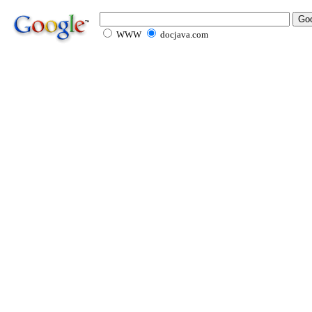
WWW
docjava.com